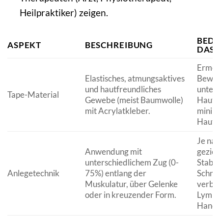
Heilpraktiker) zeigen.
BEDE
ASPEKT
BESCHREIBUNG
DAS
Ermögl
Elastisches, atmungsaktives
Bewegl
und hautfreundliches
unters
Tape-Material
Gewebe (meist Baumwolle)
Hautfu
mit Acrylatkleber.
minim
Hautr
Je nac
Anwendung mit
geziel
unterschiedlichem Zug (0-
Stabil
Anlegetechnik
75%) entlang der
Schme
Muskulatur, über Gelenke
verbe
oder in kreuzender Form.
Lymph
Handg