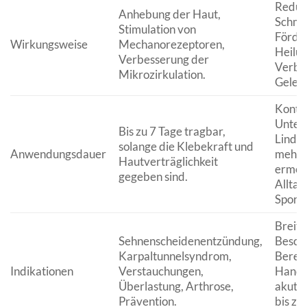
Reduz
Anhebung der Haut,
Schme
Stimulation von
Förde
Wirkungsweise
Mechanorezeptoren,
Heilun
Verbesserung der
Verbe
Mikrozirkulation.
Gelenk
Kontin
Unter
Bis zu 7 Tage tragbar,
Linde
solange die Klebekraft und
Anwendungsdauer
mehre
Hautverträglichkeit
ermög
gegeben sind.
Alltag
Sport.
Breite
Sehnenscheidenentzündung,
Besch
Karpaltunnelsyndrom,
Bereic
Indikationen
Verstauchungen,
Handg
Überlastung, Arthrose,
akute
Prävention.
bis zu